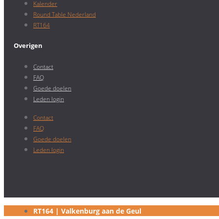
Kalender
Round Table Nederland
RT164
Overigen
Contact
FAQ
Goede doelen
Leden login
Contact
FAQ
Goede doelen
Leden login
RT164 | Valkenburg aan de Geul