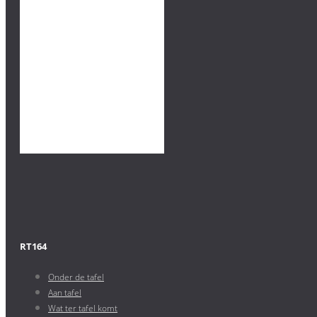
RT164
Onder de tafel
Aan tafel
Wat ter tafel komt