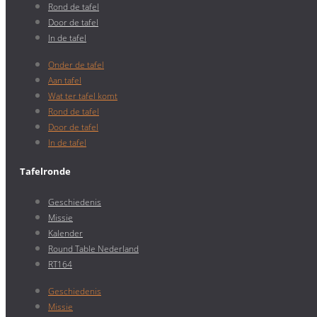
Rond de tafel
Door de tafel
In de tafel
Onder de tafel
Aan tafel
Wat ter tafel komt
Rond de tafel
Door de tafel
In de tafel
Tafelronde
Geschiedenis
Missie
Kalender
Round Table Nederland
RT164
Geschiedenis
Missie