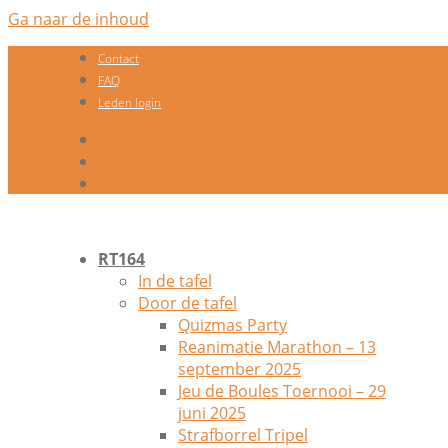
Ga naar de inhoud
Contact
FAQ
Leden login
Contact
FAQ
Leden login
RT164
In de tafel
Door de tafel
Quizmas Party
Reanimatie Marathon – 13
september 2025
Jeu de Boules Toernooi – 29
juni 2025
Strafborrel Tripel