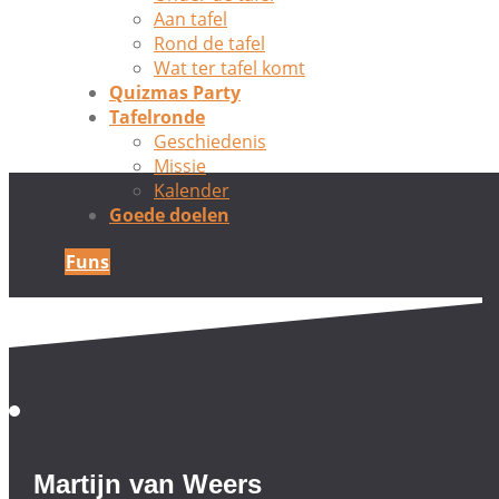
Aan tafel
Rond de tafel
Wat ter tafel komt
Quizmas Party
Tafelronde
Geschiedenis
Missie
Kalender
Goede doelen
Funs
Martijn van Weers