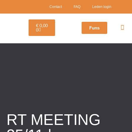
Contact
FAQ
Leden login
€
0,00
Funs
0
Quizmas P
Goede 
€
0,00
Funs
0
Quizmas P
Goede 
RT MEETING