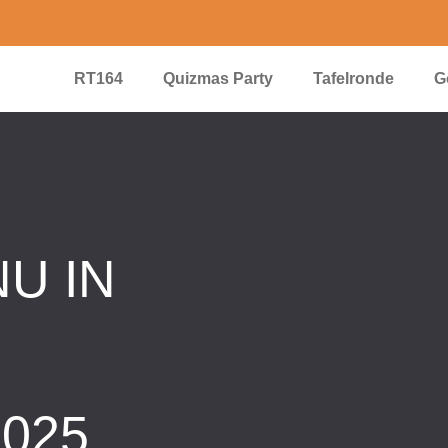
RT164
Quizmas Party
Tafelronde
G
NU IN
025