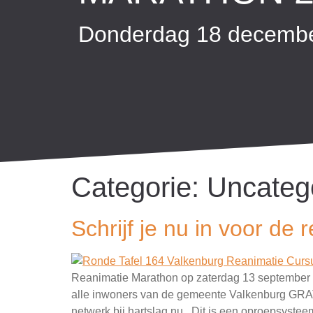
Donderdag 18 decembe
Categorie:
Uncateg
Schrijf je nu in voor de
Reanimatie Marathon op zaterdag 13 september 
alle inwoners van de gemeente Valkenburg GRATIS
netwerk bij hartslag.nu. Dit is een oproepsystee