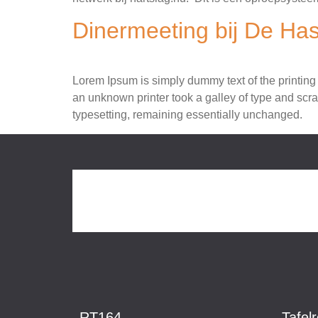
Dinermeeting bij De Has
Lorem Ipsum is simply dummy text of the printing
an unknown printer took a galley of type and scram
typesetting, remaining essentially unchanged.
RT164
Tafel