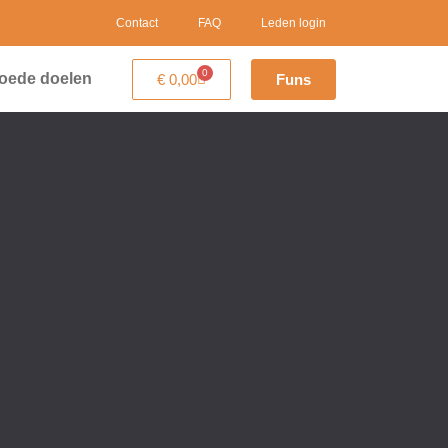
Contact
FAQ
Leden login
0
oede doelen
€
0,00
Funs