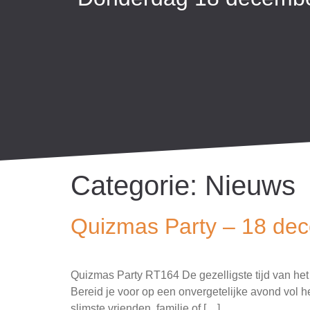
Categorie:
Nieuws
Quizmas Party – 18 de
Quizmas Party RT164 De gezelligste tijd van het 
Bereid je voor op een onvergetelijke avond vol h
slimste vrienden, familie of […]