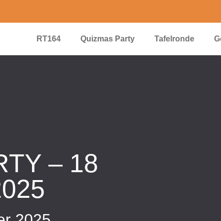
RT164
Quizmas Party
Tafelronde
G
TY – 18
025
r 2025​