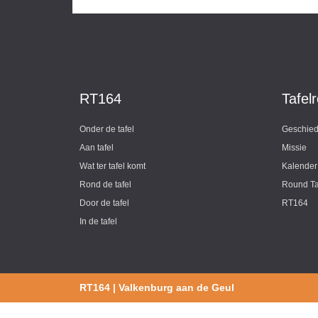
RT164
Tafel
Onder de tafel
Geschied
Aan tafel
Missie
Wat ter tafel komt
Kalender
Rond de tafel
Round Ta
Door de tafel
RT164
In de tafel
RT164 | Valkenburg aan de Geul