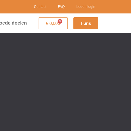
Contact
FAQ
Leden login
0
oede doelen
€
0,00
Funs